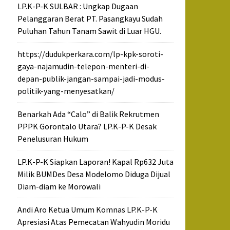
LP.K-P-K SULBAR : Ungkap Dugaan
Pelanggaran Berat PT. Pasangkayu Sudah
Puluhan Tahun Tanam Sawit di Luar HGU.
https://dudukperkara.com/lp-kpk-soroti-
gaya-najamudin-telepon-menteri-di-
depan-publik-jangan-sampai-jadi-modus-
politik-yang-menyesatkan/
Benarkah Ada “Calo” di Balik Rekrutmen
PPPK Gorontalo Utara? LP.K-P-K Desak
Penelusuran Hukum
LP.K-P-K Siapkan Laporan! Kapal Rp632 Juta
Milik BUMDes Desa Modelomo Diduga Dijual
Diam-diam ke Morowali
Andi Aro Ketua Umum Komnas LP.K-P-K
Apresiasi Atas Pemecatan Wahyudin Moridu