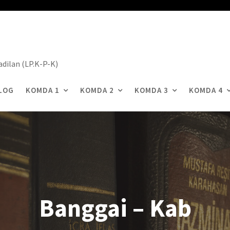
dilan (LP.K-P-K)
LOG
KOMDA 1
KOMDA 2
KOMDA 3
KOMDA 4
Banggai – Kab