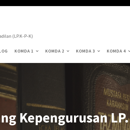
dilan (LP.K-P-K)
LOG
KOMDA 1
KOMDA 2
KOMDA 3
KOMDA 4
ang Kepengurusan LP.