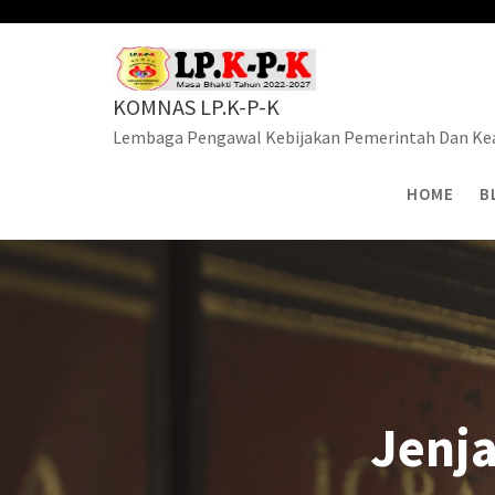
Skip
to
content
KOMNAS LP.K-P-K
Lembaga Pengawal Kebijakan Pemerintah Dan Kea
HOME
B
Jenj