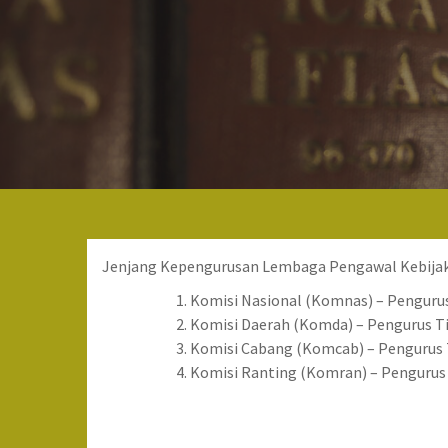
Jenjang Kepengurusan Lembaga Pengawal Kebijakan
Komisi Nasional (Komnas) – Penguru
Komisi Daerah (Komda) – Pengurus Ti
Komisi Cabang (Komcab) – Pengurus 
Komisi Ranting (Komran) – Penguru