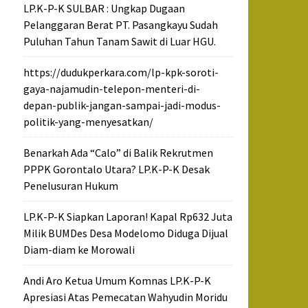
LP.K-P-K SULBAR : Ungkap Dugaan
Pelanggaran Berat PT. Pasangkayu Sudah
Puluhan Tahun Tanam Sawit di Luar HGU.
https://dudukperkara.com/lp-kpk-soroti-
gaya-najamudin-telepon-menteri-di-
depan-publik-jangan-sampai-jadi-modus-
politik-yang-menyesatkan/
Benarkah Ada “Calo” di Balik Rekrutmen
PPPK Gorontalo Utara? LP.K-P-K Desak
Penelusuran Hukum
LP.K-P-K Siapkan Laporan! Kapal Rp632 Juta
Milik BUMDes Desa Modelomo Diduga Dijual
Diam-diam ke Morowali
Andi Aro Ketua Umum Komnas LP.K-P-K
Apresiasi Atas Pemecatan Wahyudin Moridu