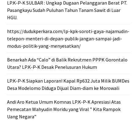
LP.K-P-K SULBAR : Ungkap Dugaan Pelanggaran Berat PT.
Pasangkayu Sudah Puluhan Tahun Tanam Sawit di Luar
HGU.
https://dudukperkara.com/lp-kpk-soroti-gaya-najamudin-
telepon-menteri-di-depan-publik-jangan-sampai-jadi-
modus-politik-yang-menyesatkan/
Benarkah Ada “Calo” di Balik Rekrutmen PPPK Gorontalo
Utara? LP.K-P-K Desak Penelusuran Hukum
LP.K-P-K Siapkan Laporan! Kapal Rp632 Juta Milik BUMDes
Desa Modelomo Diduga Dijual Diam-diam ke Morowali
Andi Aro Ketua Umum Komnas LP.K-P-K Apresiasi Atas
Pemecatan Wahyudin Moridu yang Viral ” Kita Rampok
Uang Negara”