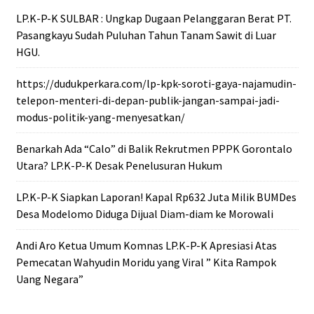
LP.K-P-K SULBAR : Ungkap Dugaan Pelanggaran Berat PT.
Pasangkayu Sudah Puluhan Tahun Tanam Sawit di Luar
HGU.
https://dudukperkara.com/lp-kpk-soroti-gaya-najamudin-
telepon-menteri-di-depan-publik-jangan-sampai-jadi-
modus-politik-yang-menyesatkan/
Benarkah Ada “Calo” di Balik Rekrutmen PPPK Gorontalo
Utara? LP.K-P-K Desak Penelusuran Hukum
LP.K-P-K Siapkan Laporan! Kapal Rp632 Juta Milik BUMDes
Desa Modelomo Diduga Dijual Diam-diam ke Morowali
Andi Aro Ketua Umum Komnas LP.K-P-K Apresiasi Atas
Pemecatan Wahyudin Moridu yang Viral ” Kita Rampok
Uang Negara”