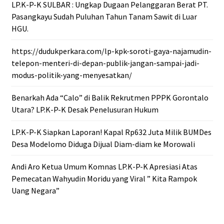
LP.K-P-K SULBAR : Ungkap Dugaan Pelanggaran Berat PT.
Pasangkayu Sudah Puluhan Tahun Tanam Sawit di Luar
HGU.
https://dudukperkara.com/lp-kpk-soroti-gaya-najamudin-
telepon-menteri-di-depan-publik-jangan-sampai-jadi-
modus-politik-yang-menyesatkan/
Benarkah Ada “Calo” di Balik Rekrutmen PPPK Gorontalo
Utara? LP.K-P-K Desak Penelusuran Hukum
LP.K-P-K Siapkan Laporan! Kapal Rp632 Juta Milik BUMDes
Desa Modelomo Diduga Dijual Diam-diam ke Morowali
Andi Aro Ketua Umum Komnas LP.K-P-K Apresiasi Atas
Pemecatan Wahyudin Moridu yang Viral ” Kita Rampok
Uang Negara”