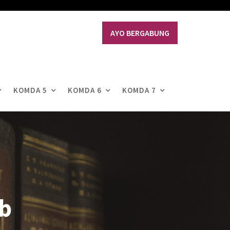
AYO BERGABUNG
KOMDA 5
KOMDA 6
KOMDA 7
b