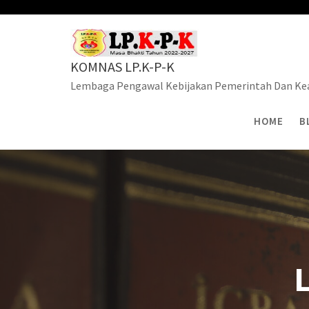
Skip
to
content
KOMNAS LP.K-P-K
Lembaga Pengawal Kebijakan Pemerintah Dan Kea
HOME
B