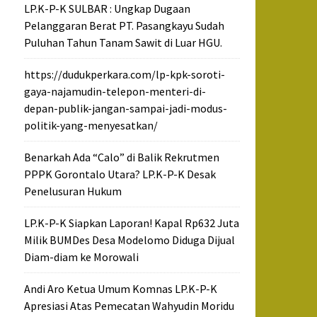
LP.K-P-K SULBAR : Ungkap Dugaan
Pelanggaran Berat PT. Pasangkayu Sudah
Puluhan Tahun Tanam Sawit di Luar HGU.
https://dudukperkara.com/lp-kpk-soroti-
gaya-najamudin-telepon-menteri-di-
depan-publik-jangan-sampai-jadi-modus-
politik-yang-menyesatkan/
Benarkah Ada “Calo” di Balik Rekrutmen
PPPK Gorontalo Utara? LP.K-P-K Desak
Penelusuran Hukum
LP.K-P-K Siapkan Laporan! Kapal Rp632 Juta
Milik BUMDes Desa Modelomo Diduga Dijual
Diam-diam ke Morowali
Andi Aro Ketua Umum Komnas LP.K-P-K
Apresiasi Atas Pemecatan Wahyudin Moridu