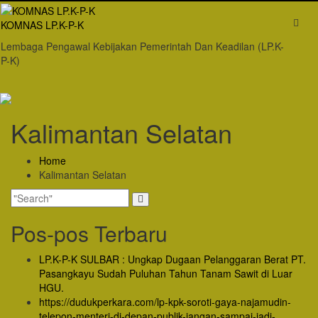
Skip
to
KOMNAS LP.K-P-K
content
Lembaga Pengawal Kebijakan Pemerintah Dan Keadilan (LP.K-
P-K)
Kalimantan Selatan
Home
Kalimantan Selatan
Pos-pos Terbaru
LP.K-P-K SULBAR : Ungkap Dugaan Pelanggaran Berat PT.
Pasangkayu Sudah Puluhan Tahun Tanam Sawit di Luar
HGU.
https://dudukperkara.com/lp-kpk-soroti-gaya-najamudin-
telepon-menteri-di-depan-publik-jangan-sampai-jadi-