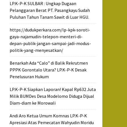
LP.K-P-K SULBAR : Ungkap Dugaan
Pelanggaran Berat PT. Pasangkayu Sudah
Puluhan Tahun Tanam Sawit di Luar HGU.
https://dudukperkara.com/lp-kpk-soroti-
gaya-najamudin-telepon-menteri-di-
depan-publik-jangan-sampai-jadi-modus-
politik-yang-menyesatkan/
Benarkah Ada “Calo” di Balik Rekrutmen
PPPK Gorontalo Utara? LP.K-P-K Desak
Penelusuran Hukum
LP.K-P-K Siapkan Laporan! Kapal Rp632 Juta
Milik BUMDes Desa Modelomo Diduga Dijual
Diam-diam ke Morowali
Andi Aro Ketua Umum Komnas LP.K-P-K
Apresiasi Atas Pemecatan Wahyudin Moridu