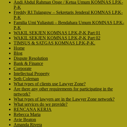
Andi Abdul Rahman Onge / Ketua Umum KOMNAS LP.K-
P-K
Freddy RJ.Tulangow – Sekretaris Jenderal KOMNAS LP.K-
P-K
Familia Umi Yuliastuti – Bendahara Umum KOMNAS LP.K-
P-K
WAKIL SEKJEN KOMNAS LP.K-P-K Part 01
WAKIL SEKJEN KOMNAS LP.K-P-K Part 02
TIMSUS & SATGAS KOMNAS LP.K-P-K.
Home
Blog
Dispute Resolution
Bank & Finance
Corporate
Intellectual Property
Seth Coleman
What types of clients use Lawyer Zone?
Are there any other requirements for participating in the
network?
What types of lawyers are in the Lawyer Zone network?
What services do we provide?
RENCANA KERJA
Rebecca Maria
Avie Beaton
Amanda Rivera