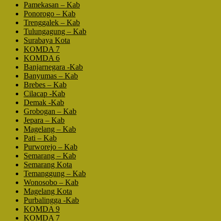
Pamekasan – Kab
Ponorogo – Kab
Trenggalek – Kab
Tulungagung – Kab
Surabaya Kota
KOMDA 7
KOMDA 6
Banjarnegara -Kab
Banyumas – Kab
Brebes – Kab
Cilacap -Kab
Demak -Kab
Grobogan – Kab
Jepara – Kab
Magelang – Kab
Pati – Kab
Purworejo – Kab
Semarang – Kab
Semarang Kota
Temanggung – Kab
Wonosobo – Kab
Magelang Kota
Purbalingga -Kab
KOMDA 9
KOMDA 7