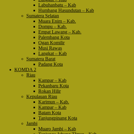
Labuhanbatu – Kab
Humbang Hasundutan – Kab
Sumatera Selatan
Muara Enim – Kab.
Dompu – Kab.
Empat Lawang – Kab.
Palembang Kota
Ogan Komilir
Musi Rawas
Langkat – Kab
Sumatera Barat
Padang Kota
KOMDA 2
Riau
Kampar – Kab
Pekanbaru Kota
Rokan Hilir
Kepulauan Riau
Karimun – Kab.
Kampar – Kab
Batam Kota
Tanjungpinang Kota
Jambi
Muaro Jambi – Kab