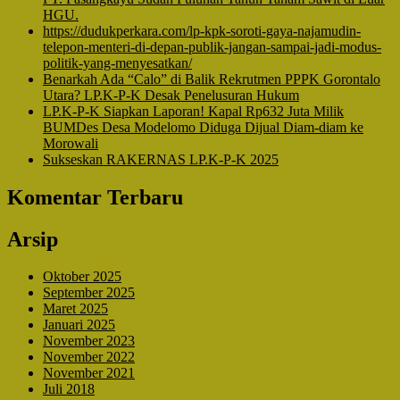
HGU.
https://dudukperkara.com/lp-kpk-soroti-gaya-najamudin-
telepon-menteri-di-depan-publik-jangan-sampai-jadi-modus-
politik-yang-menyesatkan/
Benarkah Ada “Calo” di Balik Rekrutmen PPPK Gorontalo
Utara? LP.K-P-K Desak Penelusuran Hukum
LP.K-P-K Siapkan Laporan! Kapal Rp632 Juta Milik
BUMDes Desa Modelomo Diduga Dijual Diam-diam ke
Morowali
Sukseskan RAKERNAS LP.K-P-K 2025
Komentar Terbaru
Arsip
Oktober 2025
September 2025
Maret 2025
Januari 2025
November 2023
November 2022
November 2021
Juli 2018