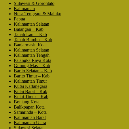
Sulawesi & Gorontalo
Kalimantan
Nusa Tenggara & Maluku
Papua
Kalimantan Selatan
Balangan – Kab
Tanah Laut – Kab
Tanah Bumbu – Kab
Banjarmasin Kota
Kalimantan Selatan
Kalimantan Tengah
Palangka Raya Kota
Gunung Mas – Kab
Barito Selatan – Kab
Barito Timur – Kab
Kalimantan Timur
Kutai Kartanegara
Kutai Barat – Kab
Kutai Timur – Kab
Bontang Kota
Balikpapan Kota
Samarinda – Kota
Kalimantan Barat
Kalimantan Utara
Sulawesi Selatan