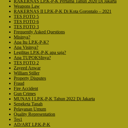
RAKERNAS LP.K-P-K Pertama Tahun 2020 Di Jakarta
Weapons Law
RAKERNAS II LP.K-P-K Di Kota Gorontalo – 2021
TES FOTO 5
TES FOTO 6
TES FOTO 3
Frequently Asked Questions
Misinya?
Apa Itu LP.K-P-K?
Apa Visinya?
Legilitas LP.K-P-K apa saja?
Apa TUPOKSInya?
TES FOTO 2
Zayeed Anwar
William Stiller
Property Disputes
Fraud
Fire Accident
Gun Crimes
MUNAS I LP.K-P-K Tahun 2022 Di Jakarta
Sengketa Tanah
Pelayanan Umum
Quality Representation
Tes1
AD/ART LP.K-P-K