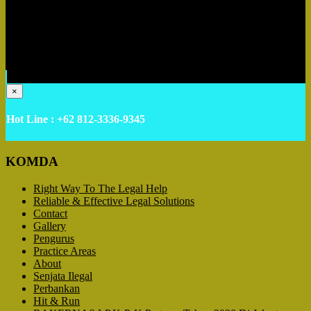
×
Hot Line : +62 812-3336-9345
KOMDA
Right Way To The Legal Help
Reliable & Effective Legal Solutions
Contact
Gallery
Pengurus
Practice Areas
About
Senjata Ilegal
Perbankan
Hit & Run