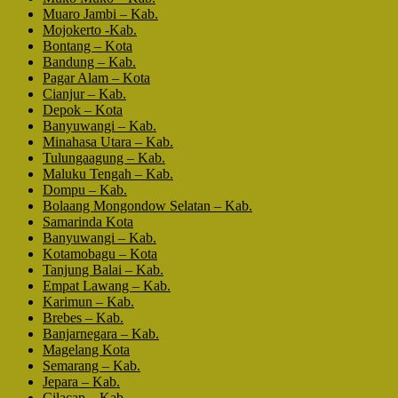
Muaro Jambi – Kab.
Mojokerto -Kab.
Bontang – Kota
Bandung – Kab.
Pagar Alam – Kota
Cianjur – Kab.
Depok – Kota
Banyuwangi – Kab.
Minahasa Utara – Kab.
Tulungaagung – Kab.
Maluku Tengah – Kab.
Dompu – Kab.
Bolaang Mongondow Selatan – Kab.
Samarinda Kota
Banyuwangi – Kab.
Kotamobagu – Kota
Tanjung Balai – Kab.
Empat Lawang – Kab.
Karimun – Kab.
Brebes – Kab.
Banjarnegara – Kab.
Magelang Kota
Semarang – Kab.
Jepara – Kab.
Cilacap – Kab.