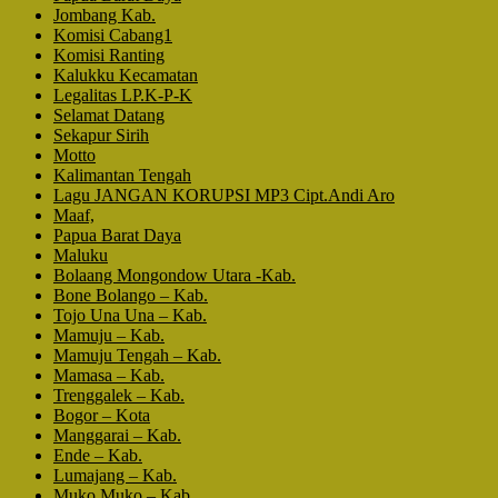
Jombang Kab.
Komisi Cabang1
Komisi Ranting
Kalukku Kecamatan
Legalitas LP.K-P-K
Selamat Datang
Sekapur Sirih
Motto
Kalimantan Tengah
Lagu JANGAN KORUPSI MP3 Cipt.Andi Aro
Maaf,
Papua Barat Daya
Maluku
Bolaang Mongondow Utara -Kab.
Bone Bolango – Kab.
Tojo Una Una – Kab.
Mamuju – Kab.
Mamuju Tengah – Kab.
Mamasa – Kab.
Trenggalek – Kab.
Bogor – Kota
Manggarai – Kab.
Ende – Kab.
Lumajang – Kab.
Muko Muko – Kab.