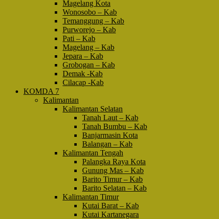
Magelang Kota
Wonosobo – Kab
Temanggung – Kab
Purworejo – Kab
Pati – Kab
Magelang – Kab
Jepara – Kab
Grobogan – Kab
Demak -Kab
Cilacap -Kab
KOMDA 7
Kalimantan
Kalimantan Selatan
Tanah Laut – Kab
Tanah Bumbu – Kab
Banjarmasin Kota
Balangan – Kab
Kalimantan Tengah
Palangka Raya Kota
Gunung Mas – Kab
Barito Timur – Kab
Barito Selatan – Kab
Kalimantan Timur
Kutai Barat – Kab
Kutai Kartanegara