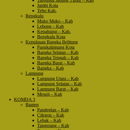
Tanjunga Jabung TImur – Kab
Jambi Kota
Tebo Kab.
Bengkulu
Muko Muko – Kab
Lebong – Kab
Kepahiang – Kab.
Bengkulu Kota
Kepulauan Bangka Belitung
Pangkalpinang Kota
Bangka Selatan – Kab
Bangka Tengah – Kab
Bangka Barat – Kab
Bangka – Kab
Lampung
Lampung Utara – Kab
Lampung Selatan – Kab
Lampung Barat – Kab
Mesuji – Kab
KOMDA 3
Banten
Pandeglan – Kab
Cilegon – Kab
Lebak – Kab
Tangerang – Kab