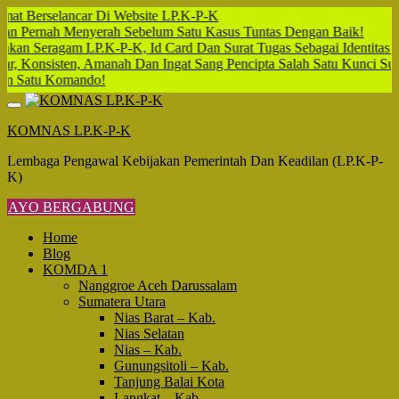
erselancar Di Website LP.K-P-K
ernah Menyerah Sebelum Satu Kasus Tuntas Dengan Baik!
eragam LP.K-P-K, Id Card Dan Surat Tugas Sebagai Identitas Diri P
Konsisten, Amanah Dan Ingat Sang Pencipta Salah Satu Kunci Sukses
tu Komando!
Skip
to
KOMNAS LP.K-P-K
content
Lembaga Pengawal Kebijakan Pemerintah Dan Keadilan (LP.K-P-
K)
AYO BERGABUNG
Home
Blog
KOMDA 1
Nanggroe Aceh Darussalam
Sumatera Utara
Nias Barat – Kab.
Nias Selatan
Nias – Kab.
Gunungsitoli – Kab.
Tanjung Balai Kota
Langkat – Kab