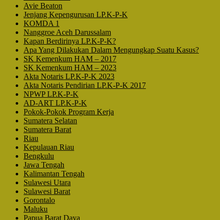
Avie Beaton
Jenjang Kepengurusan LP.K-P-K
KOMDA 1
Nanggroe Aceh Darussalam
Kapan Berdirinya LP.K-P-K?
Apa Yang Dilakukan Dalam Mengungkap Suatu Kasus?
SK Kemenkum HAM – 2017
SK Kemenkum HAM – 2023
Akta Notaris LP.K-P-K 2023
Akta Notaris Pendirian LP.K-P-K 2017
NPWP LP.K-P-K
AD-ART LP.K-P-K
Pokok-Pokok Program Kerja
Sumatera Selatan
Sumatera Barat
Riau
Kepulauan Riau
Bengkulu
Jawa Tengah
Kalimantan Tengah
Sulawesi Utara
Sulawesi Barat
Gorontalo
Maluku
Papua Barat Daya