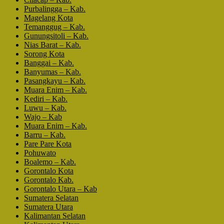
Purbalingga – Kab.
Magelang Kota
Temanggug – Kab.
Gunungsitoli – Kab.
Nias Barat – Kab.
Sorong Kota
Banggai – Kab.
Banyumas – Kab.
Pasangkayu – Kab.
Muara Enim – Kab.
Kediri – Kab.
Luwu – Kab.
Wajo – Kab
Muara Enim – Kab.
Barru – Kab.
Pare Pare Kota
Pohuwato
Boalemo – Kab.
Gorontalo Kota
Gorontalo Kab.
Gorontalo Utara – Kab
Sumatera Selatan
Sumatera Utara
Kalimantan Selatan