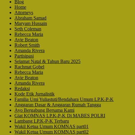
Blog
Home
Attorneys
Abraham Samad
Maryam Hussain
Seth Coleman
Rebecca Maria
Avie Beaton
Robert Smith
Amanda Rivera
Partisipasi
Selamat Natal & Tahun Baru 2025
Rachmat Gobel
Rebecca Maria
Avie Beaton
Amanda Rivera
Redaksi
Kode Etik Jurnalistik
Familia Umi Yuliastuti/Bendahara Umum LP.K-P-K
Anggaran Dasar & Anggaran Rumah Tangga
Ayo Bergabung Bersama Kami
Giat KOMNAS LP.K-P-K Di MABES POLRI
Lambang LP.K-P-K Terbaru
Wakil Ketua Umum KOMNAS part01
Wakil Ketua Umum KOMNAS part02