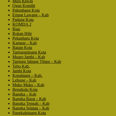
Musi Rawas
Ogan Komilir
Palembang Kota
Empat Lawang – Kab
Padang Kota
KOMDA 2
Riau
Rokan Hilir
Pekanbaru Kota
Kampar – Kab
Batam Kota
Tanjungpinang Kota
Muaro Jambi – Kab
Tanjung Jabung TImur – Kab
Tebo Kab.
Jambi Kota
Kepahiang – Kab.
Lebong – Kab
Muko Muko – Kab
Bengkulu Kota
Bangka – Kab
Bangka Barat – Kab
Bangka Tengah – Kab
Bangka Selatan – Kab
Pangkalpinang Kota