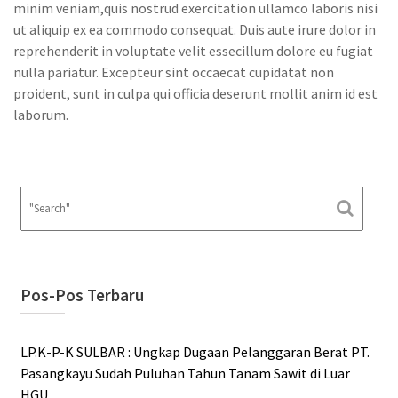
minim veniam,quis nostrud exercitation ullamco laboris nisi
ut aliquip ex ea commodo consequat. Duis aute irure dolor in
reprehenderit in voluptate velit essecillum dolore eu fugiat
nulla pariatur. Excepteur sint occaecat cupidatat non
proident, sunt in culpa qui officia deserunt mollit anim id est
laborum.
Pos-Pos Terbaru
LP.K-P-K SULBAR : Ungkap Dugaan Pelanggaran Berat PT.
Pasangkayu Sudah Puluhan Tahun Tanam Sawit di Luar
HGU.