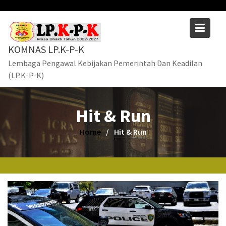
Skip
to
content
KOMNAS LP.K-P-K
Lembaga Pengawal Kebijakan Pemerintah Dan Keadilan
(LP.K-P-K)
Hit & Run
Home
Hit & Run