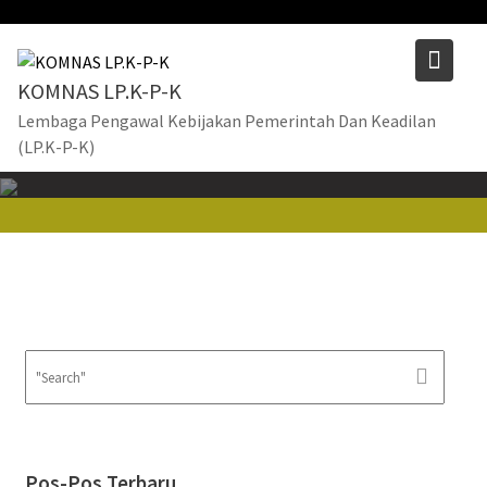
Skip
to
content
KOMNAS LP.K-P-K
Lembaga Pengawal Kebijakan Pemerintah Dan Keadilan
(LP.K-P-K)
Pos-Pos Terbaru