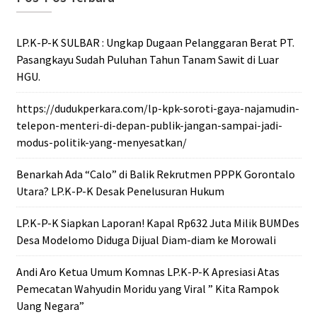
LP.K-P-K SULBAR : Ungkap Dugaan Pelanggaran Berat PT.
Pasangkayu Sudah Puluhan Tahun Tanam Sawit di Luar
HGU.
https://dudukperkara.com/lp-kpk-soroti-gaya-najamudin-
telepon-menteri-di-depan-publik-jangan-sampai-jadi-
modus-politik-yang-menyesatkan/
Benarkah Ada “Calo” di Balik Rekrutmen PPPK Gorontalo
Utara? LP.K-P-K Desak Penelusuran Hukum
LP.K-P-K Siapkan Laporan! Kapal Rp632 Juta Milik BUMDes
Desa Modelomo Diduga Dijual Diam-diam ke Morowali
Andi Aro Ketua Umum Komnas LP.K-P-K Apresiasi Atas
Pemecatan Wahyudin Moridu yang Viral ” Kita Rampok
Uang Negara”