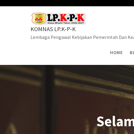
Skip
to
content
KOMNAS LP.K-P-K
Lembaga Pengawal Kebijakan Pemerintah Dan Kea
HOME
B
Selam