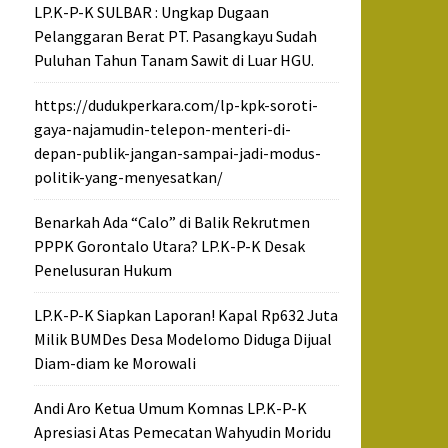
LP.K-P-K SULBAR : Ungkap Dugaan
Pelanggaran Berat PT. Pasangkayu Sudah
Puluhan Tahun Tanam Sawit di Luar HGU.
https://dudukperkara.com/lp-kpk-soroti-
gaya-najamudin-telepon-menteri-di-
depan-publik-jangan-sampai-jadi-modus-
politik-yang-menyesatkan/
Benarkah Ada “Calo” di Balik Rekrutmen
PPPK Gorontalo Utara? LP.K-P-K Desak
Penelusuran Hukum
LP.K-P-K Siapkan Laporan! Kapal Rp632 Juta
Milik BUMDes Desa Modelomo Diduga Dijual
Diam-diam ke Morowali
Andi Aro Ketua Umum Komnas LP.K-P-K
Apresiasi Atas Pemecatan Wahyudin Moridu