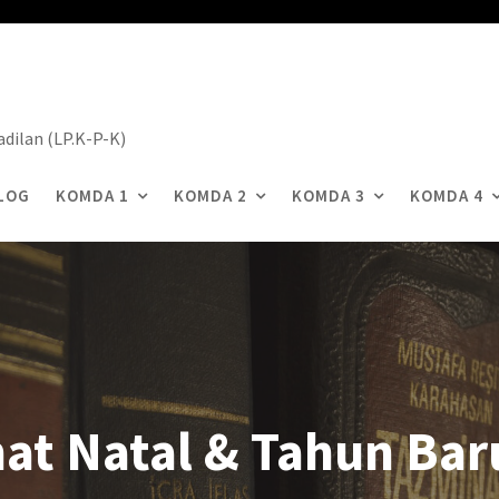
dilan (LP.K-P-K)
LOG
KOMDA 1
KOMDA 2
KOMDA 3
KOMDA 4
at Natal & Tahun Bar